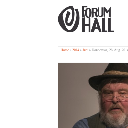
Home
»
2014
»
Juni
»
Donnerstag, 28. Aug. 201