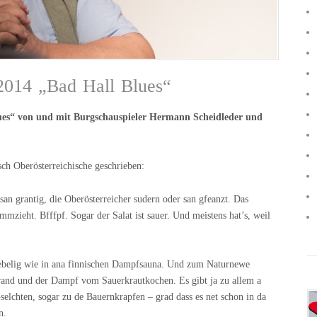
2014 „Bad Hall Blues“
lues“ von und mit Burgschauspieler Hermann Scheidleder und
ch Oberösterreichische geschrieben:
san grantig, die Oberösterreicher sudern oder san gfeanzt. Das
zieht. Bfffpf. Sogar der Salat ist sauer. Und meistens hat’s, weil
o nebelig wie in ana finnischen Dampfsauna. Und zum Naturnewe
and und der Dampf vom Sauerkrautkochen. Es gibt ja zu allem a
elchten, sogar zu de Bauernkrapfen – grad dass es net schon in da
n.