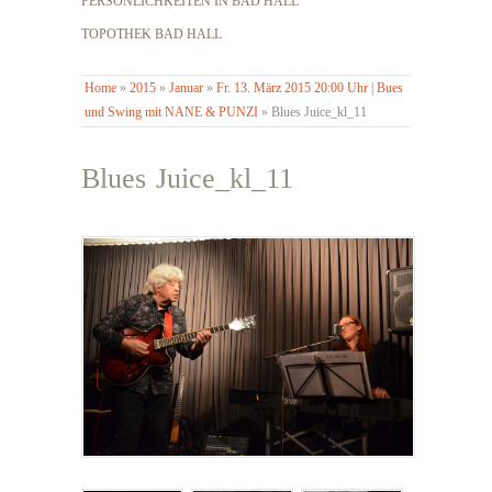
PERSÖNLICHKEITEN IN BAD HALL
TOPOTHEK BAD HALL
Home
»
2015
»
Januar
»
Fr. 13. März 2015 20:00 Uhr | Bues
und Swing mit NANE & PUNZI
»
Blues Juice_kl_11
Blues Juice_kl_11