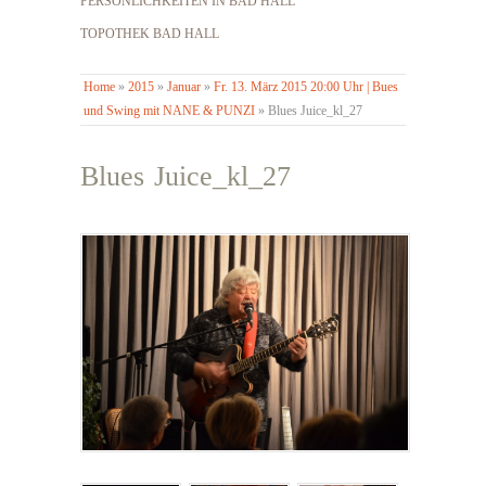
PERSÖNLICHKEITEN IN BAD HALL
TOPOTHEK BAD HALL
Home
»
2015
»
Januar
»
Fr. 13. März 2015 20:00 Uhr | Bues
und Swing mit NANE & PUNZI
»
Blues Juice_kl_27
Blues Juice_kl_27