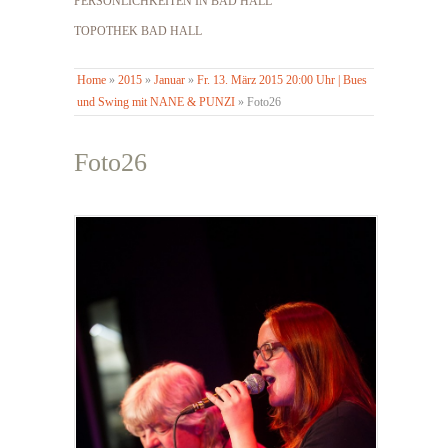
PERSÖNLICHKEITEN IN BAD HALL
TOPOTHEK BAD HALL
Home
»
2015
»
Januar
»
Fr. 13. März 2015 20:00 Uhr | Bues
und Swing mit NANE & PUNZI
»
Foto26
Foto26