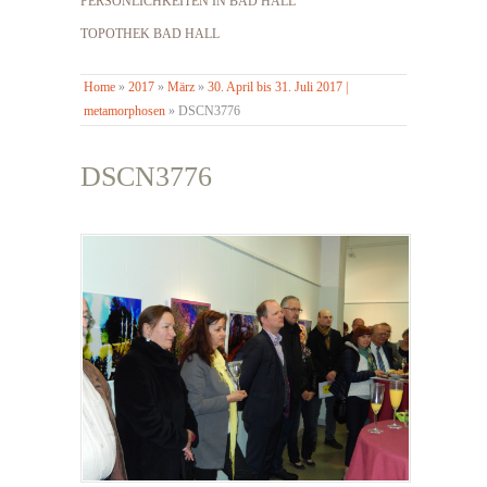
PERSÖNLICHKEITEN IN BAD HALL
TOPOTHEK BAD HALL
Home
»
2017
»
März
»
30. April bis 31. Juli 2017 |
metamorphosen
»
DSCN3776
DSCN3776