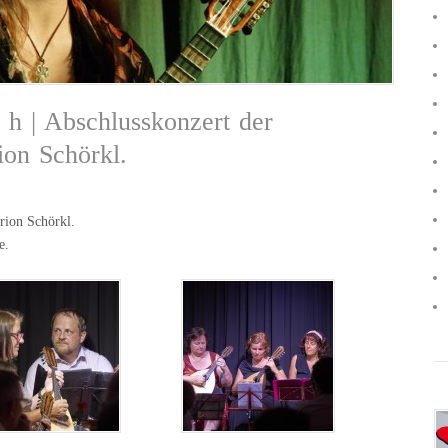
 h | Abschlusskonzert der
on Schörkl.
rion Schörkl.
e.