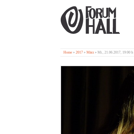
Home
»
2017
»
März
»
Mi., 21.06.2017, 19:00 h