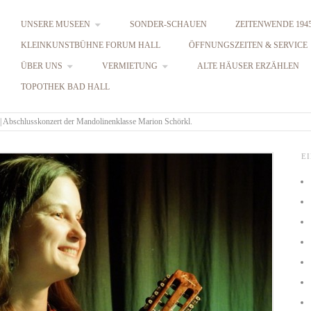
UNSERE MUSEEN
SONDER-SCHAUEN
ZEITENWENDE 1945
KLEINKUNSTBÜHNE FORUM HALL
ÖFFNUNGSZEITEN & SERVICE
ÜBER UNS
VERMIETUNG
ALTE HÄUSER ERZÄHLEN
TOPOTHEK BAD HALL
 | Abschlusskonzert der Mandolinenklasse Marion Schörkl.
E