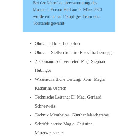
Bei der Jahreshauptversammlung des
Museums Forum Hall am 9. März 2020
wurde ein neues 14köpfiges Team des
Vorstands gewählt.
Obmann: Horst Bachofner
Obmann-Stellvertreterin: Roswitha Bernegger
2. Obmann-Stellvertreter: Mag. Stephan
Hubinger
Wissenschaftliche Leitung: Kons. Mag.a
Katharina Ulbrich
Technische Leitung: DI Mag. Gerhard
Schneeweis
Technik Mitarbeiter: Günther Marchgraber
Schriftführerin: Mag.a. Christine
Mitterweissacher