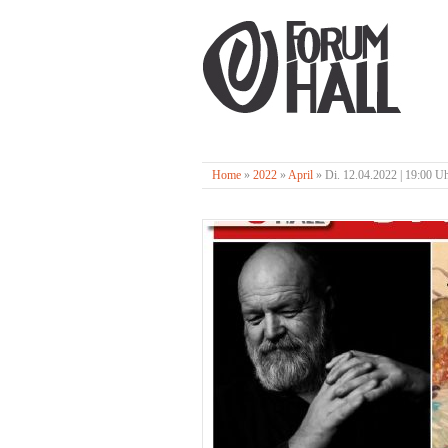
Home
»
2022
»
April
»
Di. 12.04.2022 | 19:00 