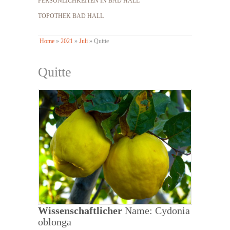
PERSÖNLICHKEITEN IN BAD HALL
TOPOTHEK BAD HALL
Home
»
2021
»
Juli
»
Quitte
Quitte
Wissenschaftlicher
Name: Cydonia
oblonga