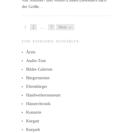
von Sommer- und Winter-Linden (besonders nach
der Größe…
1
2
…
7
Next →
EINE KATEGORIE AUSWÄHLEN:
Ärzte
Audio-Tour
Bilder-Galerien
Bürgermeister
Ehrenbürger
Handwerkermuseum
Häuserchronik
Konzerte
Kurgast
Kurpark