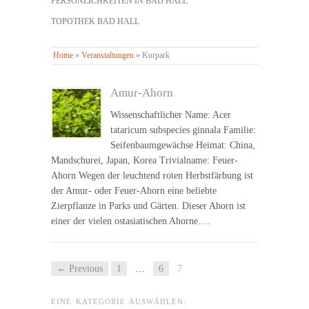
PERSÖNLICHKEITEN IN BAD HALL
TOPOTHEK BAD HALL
Home
»
Veranstaltungen
»
Kurpark
Amur-Ahorn
Wissenschaftlicher Name: Acer
tataricum subspecies ginnala Familie:
Seifenbaumgewächse Heimat: China,
Mandschurei, Japan, Korea Trivialname: Feuer-
Ahorn Wegen der leuchtend roten Herbstfärbung ist
der Amur- oder Feuer-Ahorn eine beliebte
Zierpflanze in Parks und Gärten. Dieser Ahorn ist
einer der vielen ostasiatischen Ahorne….
← Previous
1
…
6
7
EINE KATEGORIE AUSWÄHLEN: