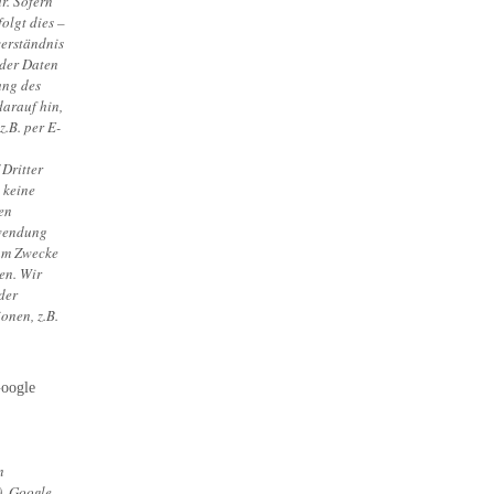
r. Sofern
olgt dies –
verständnis
 der Daten
ung des
darauf hin,
z.B. per E-
 Dritter
 keine
en
wendung
zum Zwecke
en. Wir
der
onen, z.B.
Google
n
). Google