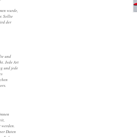
mmen wurde,
. Sollte
ird der
lte und
t. Jede Art
ng und jede
es
ichen
ors.
können
it,
t werden.
ener Daten