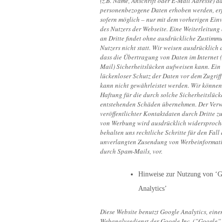
(z.B. Name, Anschrift oder E-Mail Adresse) da
personenbezogene Daten erhoben werden, erf
sofern möglich – nur mit dem vorherigen Ein
des Nutzers der Webseite. Eine Weiterleitung
an Dritte findet ohne ausdrückliche Zustimm
Nutzers nicht statt. Wir weisen ausdrücklich 
dass die Übertragung von Daten im Internet (
Mail) Sicherheitslücken aufweisen kann. Ein
lückenloser Schutz der Daten vor dem Zugriff
kann nicht gewährleistet werden. Wir können
Haftung für die durch solche Sicherheitslück
entstehenden Schäden übernehmen. Der Ver
veröffentlichter Kontaktdaten durch Dritte 
von Werbung wird ausdrücklich widersproch
behalten uns rechtliche Schritte für den Fall 
unverlangten Zusendung von Werbeinformati
durch Spam-Mails, vor.
Hinweise zur Nutzung von ‘
Analytics’
Diese Website benutzt Google Analytics, eine
Webanalysedienst der Google Inc. (”Google”