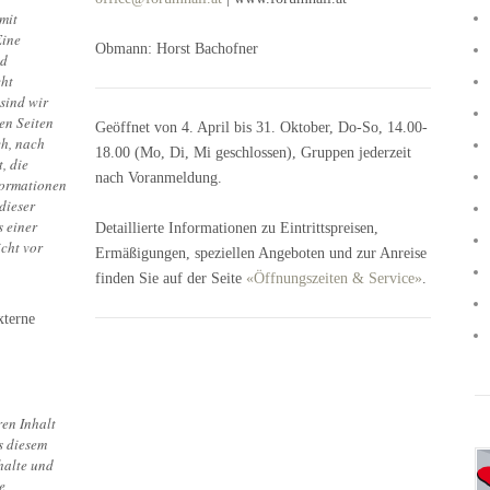
mit
Eine
Obmann: Horst Bachofner
nd
cht
sind wir
sen Seiten
Geöffnet von 4. April bis 31. Oktober, Do-So, 14.00-
ch, nach
18.00 (Mo, Di, Mi geschlossen), Gruppen jederzeit
, die
nach Voranmeldung.
formationen
dieser
s einer
Detaillierte Informationen zu Eintrittspreisen,
cht vor
Ermäßigungen, speziellen Angeboten und zur Anreise
finden Sie auf der Seite
«Öffnungszeiten & Service»
.
xterne
ren Inhalt
s diesem
halte und
e