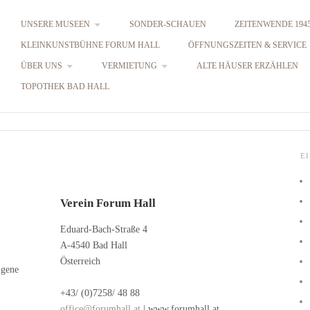
UNSERE MUSEEN
SONDER-SCHAUEN
ZEITENWENDE 1945
KLEINKUNSTBÜHNE FORUM HALL
ÖFFNUNGSZEITEN & SERVICE
ÜBER UNS
VERMIETUNG
ALTE HÄUSER ERZÄHLEN
TOPOTHEK BAD HALL
E
Verein Forum Hall
Eduard-Bach-Straße 4
A-4540 Bad Hall
Österreich
igene
+43/ (0)7258/ 48 88
office@forumhall.at
| www.forumhall.at