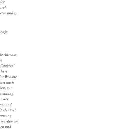
der
urch
eise und zu
oogle
le Adsense,
SA
“Cookies”
chert
der Website
ndet auch
ken) zur
rwendung
e der
net und
d/oder Web
nutzung
e) werden an
gen und