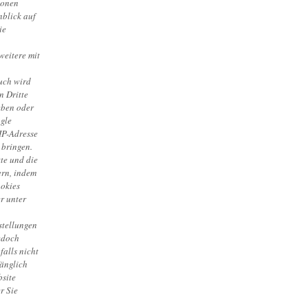
ionen
nblick auf
ie
weitere mit
uch wird
n Dritte
eben oder
ogle
 IP-Adresse
 bringen.
te und die
ern, indem
ookies
r unter
stellungen
edoch
falls nicht
fänglich
bsite
r Sie