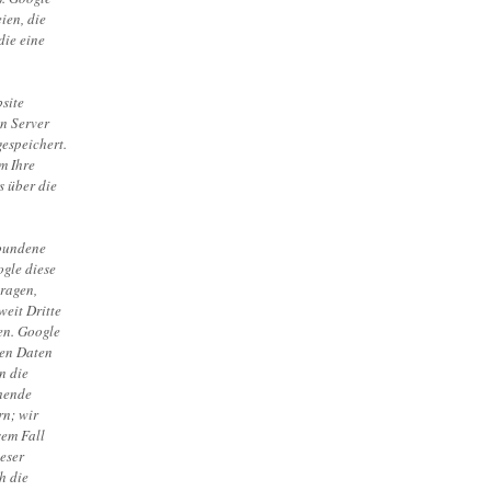
ien, die
die eine
site
en Server
espeichert.
m Ihre
s über die
rbundene
ogle diese
tragen,
weit Dritte
en. Google
ren Daten
n die
chende
rn; wir
sem Fall
eser
h die