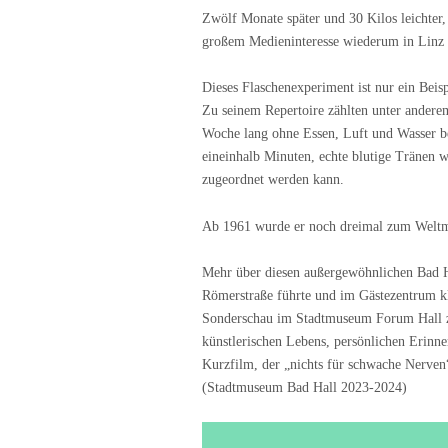
Zwölf Monate später und 30 Kilos leichter, 
großem Medieninteresse wiederum in Linz „
Dieses Flaschenexperiment ist nur ein Bei
Zu seinem Repertoire zählten unter anderem
Woche lang ohne Essen, Luft und Wasser beg
eineinhalb Minuten, echte blutige Tränen 
zugeordnet werden kann.
Ab 1961 wurde er noch dreimal zum Weltme
Mehr über diesen außergewöhnlichen Bad Ha
Römerstraße führte und im Gästezentrum kl
Sonderschau im Stadtmuseum Forum Hall zu
künstlerischen Lebens, persönlichen Erinn
Kurzfilm, der „nichts für schwache Nerven“
(Stadtmuseum Bad Hall 2023-2024)