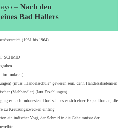
Rayo –
Nach den
eines Bad Hallers
erösterreich (1961 bis 1964)
OLF SCHMID
egraben.
d im Innkreis)
itungen) (muss „Handelsschule“ gewesen sein, denn Handelsakademien
eischer (Viehhändler) (laut Erzählungen)
ging er nach Indonesien. Dort schloss er sich einer Expedition an, die
ere zu Kreuzungszwecken einfing.
ition ein indischer Yogi, der Schmid in die Geheimnisse der
inweihte.