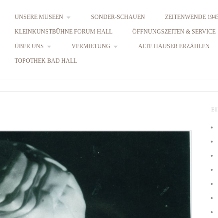
UNSERE MUSEEN
SONDER-SCHAUEN
ZEITENWENDE 1945
KLEINKUNSTBÜHNE FORUM HALL
ÖFFNUNGSZEITEN & SERVICE
ÜBER UNS
VERMIETUNG
ALTE HÄUSER ERZÄHLEN
TOPOTHEK BAD HALL
E