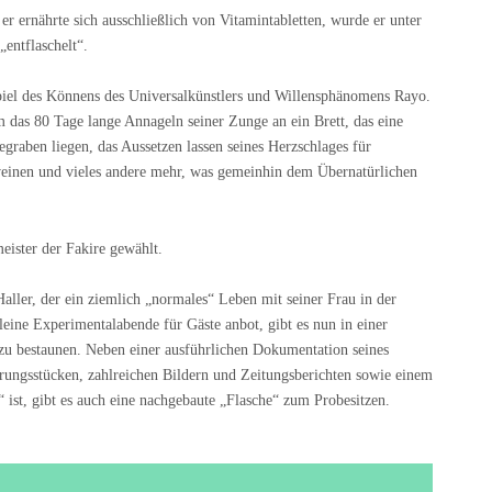
er ernährte sich ausschließlich von Vitamintabletten, wurde er unter
entflaschelt“.
spiel des Könnens des Universalkünstlers und Willensphänomens Rayo.
 das 80 Tage lange Annageln seiner Zunge an ein Brett, das eine
raben liegen, das Aussetzen lassen seines Herzschlages für
weinen und vieles andere mehr, was gemeinhin dem Übernatürlichen
ister der Fakire gewählt.
ller, der ein ziemlich „normales“ Leben mit seiner Frau in der
eine Experimentalabende für Gäste anbot, gibt es nun in einer
 bestaunen. Neben einer ausführlichen Dokumentation seines
erungsstücken, zahlreichen Bildern und Zeitungsberichten sowie einem
 ist, gibt es auch eine nachgebaute „Flasche“ zum Probesitzen.