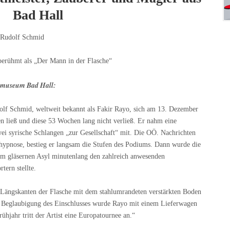
Bad Hall
 Rudolf Schmid
 berühmt als „Der Mann in der Flasche“
dtmuseum Bad Hall:
udolf Schmid, weltweit bekannt als Fakir Rayo, sich am 13. Dezember
ßen ließ und diese 53 Wochen lang nicht verließ. Er nahm eine
i syrische Schlangen „zur Gesellschaft“ mit. Die OÖ. Nachrichten
thypnose, bestieg er langsam die Stufen des Podiums. Dann wurde die
nem gläsernen Asyl minutenlang den zahlreich anwesenden
ern stellte.
 Längskanten der Flasche mit dem stahlumrandeten verstärkten Boden
 Beglaubigung des Einschlusses wurde Rayo mit einem Lieferwagen
ühjahr tritt der Artist eine Europatournee an.“