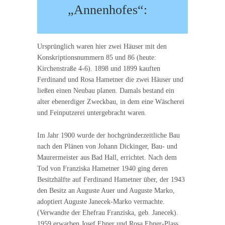
„Annenhofes“:
Ursprünglich waren hier zwei Häuser mit den
Konskriptionsnummern 85 und 86 (heute:
Kirchenstraße 4-6). 1898 und 1899 kauften
Ferdinand und Rosa Hametner die zwei Häuser und
ließen einen Neubau planen. Damals bestand ein
alter ebenerdiger Zweckbau, in dem eine Wäscherei
und Feinputzerei untergebracht waren.
Im Jahr 1900 wurde der hochgründerzeitliche Bau
nach den Plänen von Johann Dickinger, Bau- und
Maurermeister aus Bad Hall, errichtet. Nach dem
Tod von Franziska Hametner 1940 ging deren
Besitzhälfte auf Ferdinand Hametner über, der 1943
den Besitz an Auguste Auer und Auguste Marko,
adoptiert Auguste Janecek-Marko vermachte.
(Verwandte der Ehefrau Franziska, geb. Janecek).
1959 erwarben Josef Ebner und Rosa Ebner-Plass