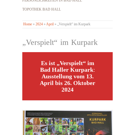
PERSÖNLICHKEITEN IN BAD HALL
TOPOTHEK BAD HALL
Home
»
2024
»
April
»
„Verspielt“ im Kurpark
„Verspielt“ im Kurpark
Es ist „Verspielt“ im
Bad Haller Kurpark
:
Ausstellung vom 13.
April bis 26. Oktober
2024