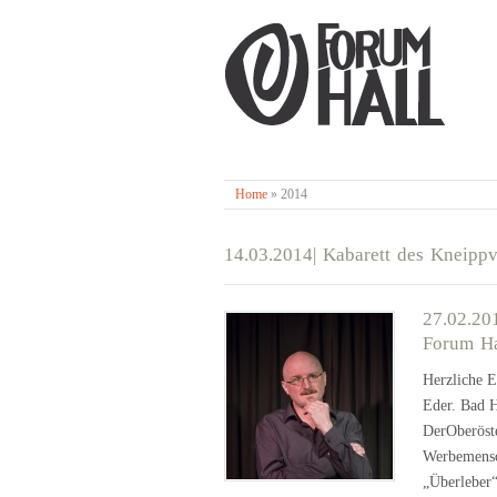
Home
»
2014
14.03.2014| Kabarett des Kneippv
27.02.20
Forum Ha
Herzliche E
Eder. Bad Ha
DerOberöste
Werbemensc
„Überleber“