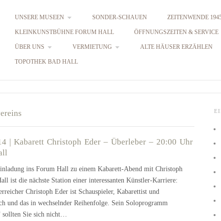
UNSERE MUSEEN
SONDER-SCHAUEN
ZEITENWENDE 1945
KLEINKUNSTBÜHNE FORUM HALL
ÖFFNUNGSZEITEN & SERVICE
ÜBER UNS
VERMIETUNG
ALTE HÄUSER ERZÄHLEN
TOPOTHEK BAD HALL
ereins
E
14 | Kabarett Christoph Eder – Überleber – 20:00 Uhr
ll
inladung ins Forum Hall zu einem Kabarett-Abend mit Christoph
ll ist die nächste Station einer interessanten Künstler-Karriere:
rreicher Christoph Eder ist Schauspieler, Kabarettist und
h und das in wechselnder Reihenfolge. Sein Soloprogramm
 sollten Sie sich nicht…