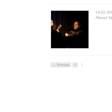
14.02.20
Abend fü
← Previous
1
2