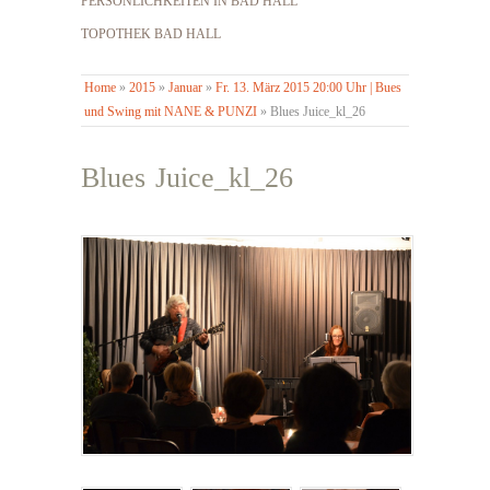
PERSÖNLICHKEITEN IN BAD HALL
TOPOTHEK BAD HALL
Home
»
2015
»
Januar
»
Fr. 13. März 2015 20:00 Uhr | Bues
und Swing mit NANE & PUNZI
»
Blues Juice_kl_26
Blues Juice_kl_26